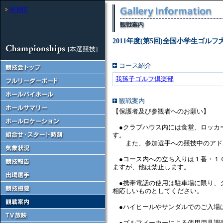
HOME
2011年度(第5回)全国小学生ゴルフ
[本選競技]
コース紹介
我孫子ゴルフ倶楽部
観戦案内
【保護者及び参観者へのお願い】
●クラブハウス内には食堂、ロッカ
す。
また、参加選手への競技中のアドバ
●コース内への立ち入りは１番・１
ますが、他は禁止します。
●携帯電話の使用は駐車場に限り、
相応しいものとしてください。
●ハイヒールやサンダルでのご入場
●ゴルフメーカーによる使用用具調