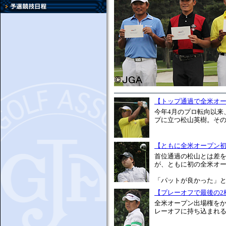
【トップ通過で全米オ
今年4月のプロ転向以来
プに立つ松山英樹。その
【ともに全米オープン
首位通過の松山とは差を
が、ともに初の全米オ
「パットが良かった」と童
【プレーオフで最後の2
全米オープン出場権をか
レーオフに持ち込まれる