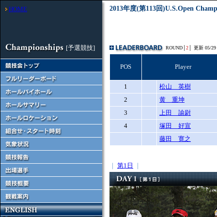
2013年度(第113回)U.S.Open Champion
HOME
[予選競技]
ROUND│
2
│
更新 05/29 
POS
Player
1
松山 英樹
2
黄 重坤
3
上田 諭尉
4
塚田 好宣
藤田 寛之
｜
第1日
｜