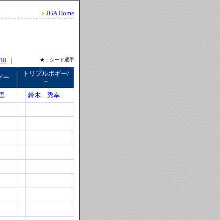
JGA Home
18
｜
★：シード選手
トリプルボギー/
ギー
＋
悟
鈴木 秀幸