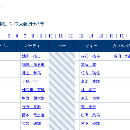
国小学生ゴルフ大会 男子の部
4
｜
5
｜
6
｜
7
｜
8
｜
9
｜
10
｜
11
｜
12
｜
13
｜
14
｜
15
｜
16
｜
17
｜
ーグル
バーディ
パー
ボギー
ダブルボ
池田 拓史
赤石 拓斗
豊田 悠
稲澤 航史郎
加藤 將
井上 和馬
竹内 瑛信
大嶋 宝
富永 龍輝
仲宗根 寛瑛
林 恭平
中野 麟太朗
原田 大空
長野 泰雅
東 拓未
藤本 竜之進
松岡 悠馬
宝泉 研輝
宮下 優輝