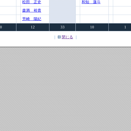
松田 正史
和知 蓮斗
森満 裕貴
芳崎 陽紀
0
12
33
10
1
｜
閉じる
｜