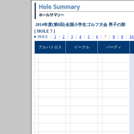
2014年度(第8回)全国小学生ゴルフ大会 男子の部
[ HOLE 7 ]
HOLE
｜
1
｜
2
｜
3
｜
4
｜
5
｜
6
｜
7
｜
8
｜
9
｜
10
アルバトロス
イーグル
バーディ