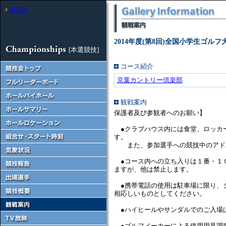
HOME
2014年度(第8回)全国小学生ゴルフ
[本選競技]
コース紹介
京葉カントリー倶楽部
観戦案内
保護者及び参観者へのお願い】
●クラブハウス内には食堂、ロッカ
す。
また、参加選手への競技中のアドバ
●コース内への立ち入りは１番・１
ますが、他は禁止します。
●携帯電話の使用は駐車場に限り、
相応しいものとしてください。
●ハイヒールやサンダルでのご入場
●ゴルフメーカーによる使用用具調