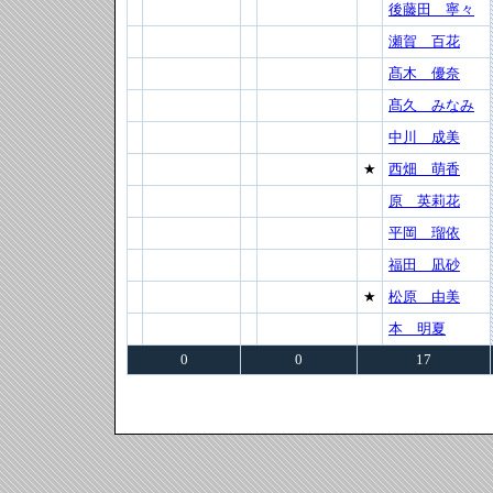
後藤田 寧々
瀬賀 百花
髙木 優奈
髙久 みなみ
中川 成美
★
西畑 萌香
原 英莉花
平岡 瑠依
福田 凪砂
★
松原 由美
本 明夏
0
0
17