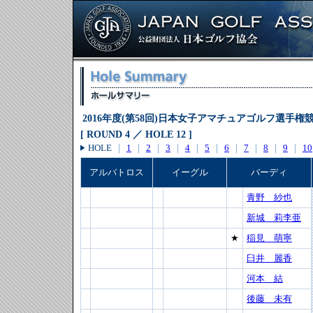
2016年度(第58回)日本女子アマチュアゴルフ選手権
[ ROUND 4 ／ HOLE 12 ]
HOLE
｜
1
｜
2
｜
3
｜
4
｜
5
｜
6
｜
7
｜
8
｜
9
｜
10
アルバトロス
イーグル
バーディ
青野 紗也
新城 莉李亜
★
稲見 萌寧
臼井 麗香
河本 結
後藤 未有