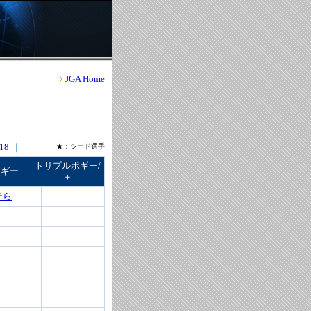
JGA Home
18
｜
★：シード選手
トリプルボギー/
ボギー
＋
そら