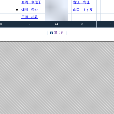
西岡 利佳子
古江 彩佳
★
畑岡 奈紗
山口 すず夏
三浦 桃香
0
9
44
8
1
｜
閉じる
｜