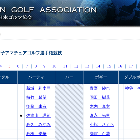
日本女子アマチュアゴルフ選手権競技
]
4
｜
5
｜
6
｜
7
｜
8
｜
9
｜
10
｜
11
｜
12
｜
13
｜
14
｜
15
｜
16
｜
17
｜
ーグル
バーディ
パー
ボギー
ダブル
新城 莉李亜
青野 紗也
神谷 
植竹 希望
岡田 樹花
後藤 未有
木内 真衣
★
佐渡山 理莉
倉永 光里
髙久 みなみ
小祝 さくら
髙橋 彩華
瀬賀 百花