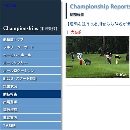
HOME
【連覇を狙う長谷川せらら54名が
[本選競技]
｜
大会前
｜