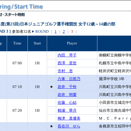
7年度(第23回)日本ジュニアゴルフ選手権競技 女子12歳～14歳の部
ND 3 ]
参加者32名
ROUND
｜
1
｜
2
｜
3
｜
up
Time
Start
Player
内田 琴子
南幌町立南幌中学校
07:00
1H
西澤 里世
札幌市立中島中学校
市村 杏
軽井沢町立軽井沢中
六車 日那乃
麗澤中学校 3年
07:10
1H
★
岩井 千怜
川島町立川島中学校
岩井 明愛
川島町立川島中学校
佐藤 心結
小田原市立城北中学
07:20
1H
鶴瀬 華月
仙台市立南吉成中学
梅津 真優美
M．Ｃ．Ｐｅｒｒｙ
★
長谷川 せら
各務原市立稲羽中学