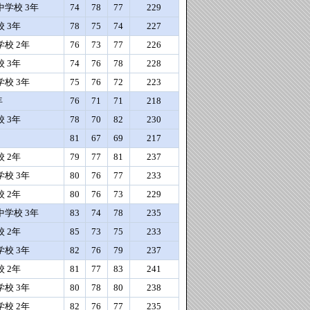
学校 3年
74
78
77
229
 3年
78
75
74
227
校 2年
76
73
77
226
 3年
74
76
78
228
校 3年
75
76
72
223
年
76
71
71
218
 3年
78
70
82
230
81
67
69
217
 2年
79
77
81
237
校 3年
80
76
77
233
 2年
80
76
73
229
学校 3年
83
74
78
235
 2年
85
73
75
233
校 3年
82
76
79
237
 2年
81
77
83
241
校 3年
80
78
80
238
校 2年
82
76
77
235