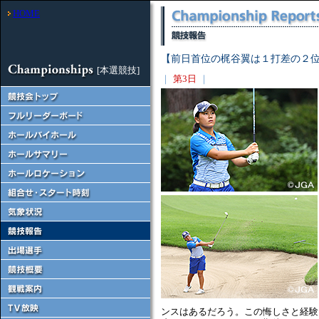
HOME
【前日首位の梶谷翼は１打差の２
[本選競技]
｜
第3日
｜
ンスはあるだろう。この悔しさと経験