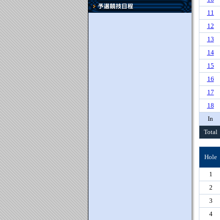
11
12
13
14
15
16
17
18
In
Total
Hole
1
2
3
4