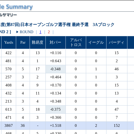
2年度(第87回)日本オープンゴルフ選手権 最終予選 3Aブロック
ND 2 ]
ROUND
｜
1
｜
2
｜
アルバ
Yards
Par
難易度
対パー
イーグル
バーディ
トロス
422
4
13
+0.116
0
0
15
481
4
1
+0.643
0
0
2
570
5
17
-0.348
0
1
46
257
3
2
+0.464
0
1
3
408
4
9
+0.170
0
0
15
432
4
11
+0.134
0
0
13
213
3
4
+0.348
0
0
4
613
5
18
-0.375
0
0
47
471
4
3
+0.366
0
0
7
3867
36
-
+1.518
0
2
152
468
4
5
+0.330
0
0
6