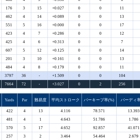
176
3
15
+0.027
0
0
11
462
4
14
+0.089
0
0
13
551
5
16
+0.000
0
0
17
423
4
7
+0.286
0
0
12
425
4
6
+0.313
0
0
7
607
5
12
+0.125
0
0
14
201
3
10
+0.161
0
0
13
484
4
8
+0.179
0
0
11
3797
36
-
+1.509
0
0
104
7664
72
-
+3.027
0
2
256
Yards
Par
難易度
平均ストローク
パーキープ率(%)
バーディ率
422
4
13
4.116
78.571
13.393
481
4
1
4.643
51.786
1.786
570
5
17
4.652
92.857
41.071
257
3
2
3.464
54.464
2.679