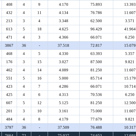
408
4
9
4.170
75.893
13.393
432
4
11
4.134
76.786
11.607
213
3
4
3.348
62.500
3.571
613
5
18
4.625
96.429
41.964
471
4
3
4.366
66.071
6.250
3867
36
-
37.518
72.817
15.079
468
4
5
4.330
63.393
5.357
176
3
15
3.027
87.500
9.821
462
4
14
4.089
81.250
11.607
551
5
16
5.000
85.714
15.179
423
4
7
4.286
66.071
10.714
425
4
6
4.313
70.536
6.250
607
5
12
5.125
81.250
12.500
201
3
10
3.161
75.000
11.607
484
4
8
4.179
77.679
9.821
3797
36
-
37.509
76.488
10.317
7664
72
-
75.027
74.653
12.698