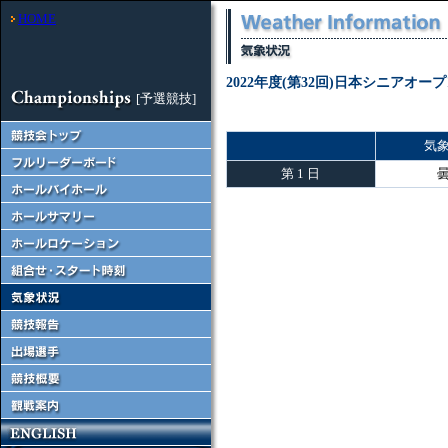
HOME
2022年度(第32回)日本シニアオ
[予選競技]
気
第 1 日