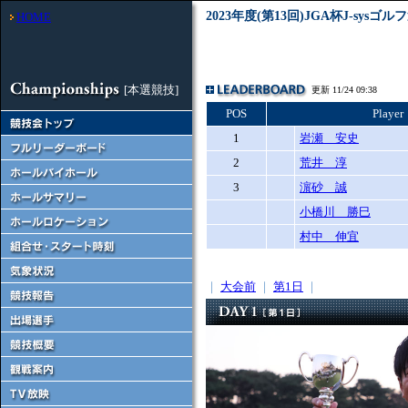
2023年度(第13回)JGA杯J-s
HOME
[本選競技]
更新 11/24 09:38
POS
Player
1
岩瀬 安史
2
荒井 淳
3
濵砂 誠
小橋川 勝巳
村中 伸宜
｜
大会前
｜
第1日
｜