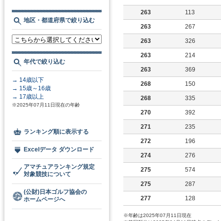
263
113
地区・都道府県で絞り込む
263
267
263
326
263
214
年代で絞り込む
263
369
→ 14歳以下
268
150
→ 15歳～16歳
→ 17歳以上
268
335
※2025年07月11日現在の年齢
270
392
271
235
ランキング順に表示する
272
196
Excelデータ ダウンロード
274
276
アマチュアランキング規定
275
574
対象競技について
275
287
(公財)日本ゴルフ協会の
277
128
ホームページへ
※年齢は2025年07月11日現在