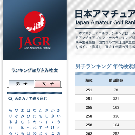
日本アマチュアゴルフランキングは、R
るアマチュアゴルファーのランキング制
JGA主催競技、国内ゴルフ関連団体主
をポイント換算し、直近１年間の獲得ポ
男子ランキング 年代検索
順位
前回順位
男 子
女 子
251
78
氏名カナで絞り込む
251
331
255
163
ら
や
ま
は
な
た
さ
か
あ
り
ゆ
み
ひ
に
ち
し
き
い
258
336
る
よ
む
ふ
ぬ
つ
す
く
う
258
104
れ
め
へ
ね
て
せ
け
え
ろ
わ
も
ほ
の
と
そ
こ
お
262
252