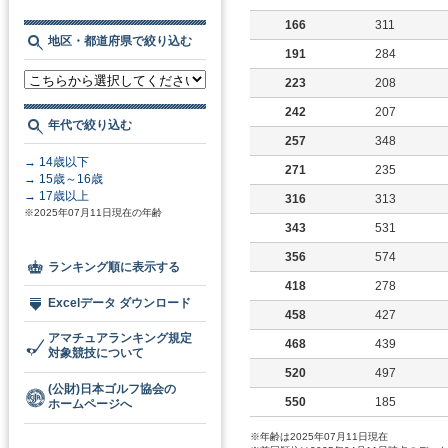
166
311
地区・都道府県で絞り込む
191
284
223
208
242
207
年代で絞り込む
257
348
→ 14歳以下
271
235
→ 15歳～16歳
→ 17歳以上
316
313
※2025年07月11日現在の年齢
343
531
356
574
ランキング順に表示する
418
278
Excelデータ ダウンロード
458
427
アマチュアランキング規定
468
439
対象競技について
520
497
(公財)日本ゴルフ協会の
550
185
ホームページへ
※年齢は2025年07月11日現在