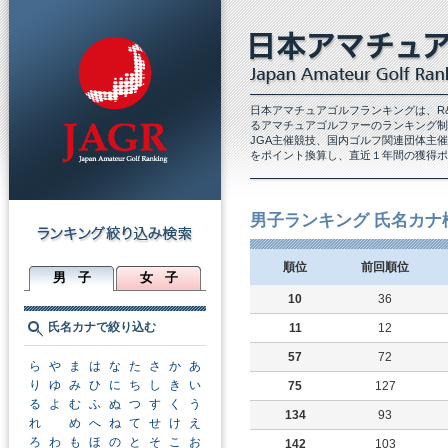
日本アマチュアゴルフランキングは、R
るアマチュアゴルファーのランキング制
JGA主催競技、国内ゴルフ関連団体主
をポイント換算し、直近１年間の獲得ポ
男子ランキング 氏名カナ
順位
前回順位
男 子
女 子
10
36
氏名カナで絞り込む
11
12
57
72
ら
や
ま
は
な
た
さ
か
あ
り
ゆ
み
ひ
に
ち
し
き
い
75
127
る
よ
む
ふ
ぬ
つ
す
く
う
134
93
れ
め
へ
ね
て
せ
け
え
ろ
わ
も
ほ
の
と
そ
こ
お
142
103