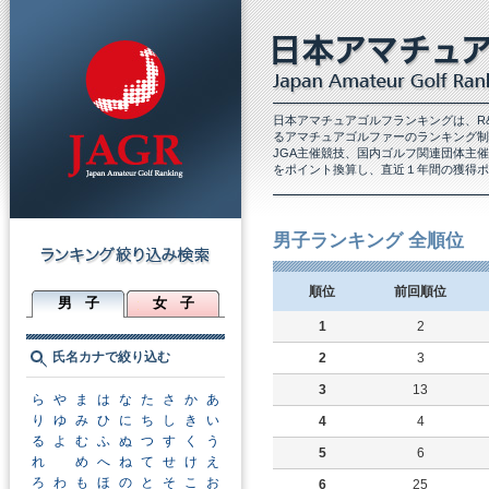
日本アマチュアゴルフランキングは、R
るアマチュアゴルファーのランキング制
JGA主催競技、国内ゴルフ関連団体主
をポイント換算し、直近１年間の獲得ポ
男子ランキング 全順位
順位
前回順位
男 子
女 子
1
2
氏名カナで絞り込む
2
3
3
13
ら
や
ま
は
な
た
さ
か
あ
り
ゆ
み
ひ
に
ち
し
き
い
4
4
る
よ
む
ふ
ぬ
つ
す
く
う
5
6
れ
め
へ
ね
て
せ
け
え
ろ
わ
も
ほ
の
と
そ
こ
お
6
25