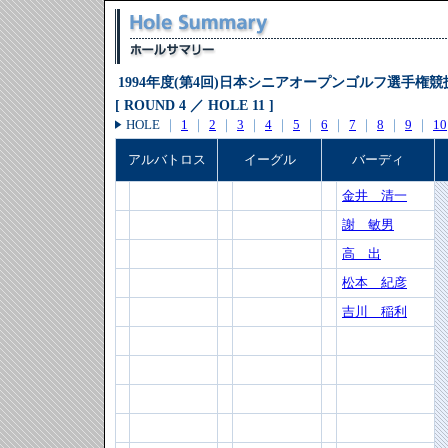
1994年度(第4回)日本シニアオープンゴルフ選手権競
[ ROUND 4 ／ HOLE 11 ]
HOLE
｜
1
｜
2
｜
3
｜
4
｜
5
｜
6
｜
7
｜
8
｜
9
｜
10
アルバトロス
イーグル
バーディ
金井 清一
謝 敏男
高 出
松本 紀彦
吉川 稲利