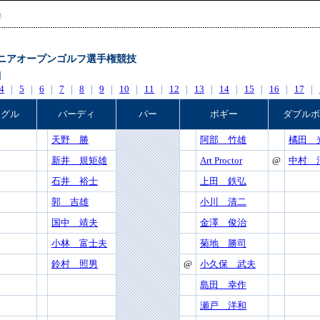
本シニアオープンゴルフ選手権競技
]
4
｜
5
｜
6
｜
7
｜
8
｜
9
｜
10
｜
11
｜
12
｜
13
｜
14
｜
15
｜
16
｜
17
｜
ーグル
バーディ
パー
ボギー
ダブルボ
天野 勝
阿部 竹雄
橘田 
新井 規矩雄
Art Proctor
@
中村 
石井 裕士
上田 鉄弘
郭 吉雄
小川 清二
国中 靖夫
金澤 俊治
小林 富士夫
菊地 勝司
鈴村 照男
@
小久保 武夫
島田 幸作
瀬戸 洋和