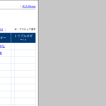
JGA Home
18
｜
＠：アマチュア選手
トリプルボギ
ギー
ー/＋
光弘
清