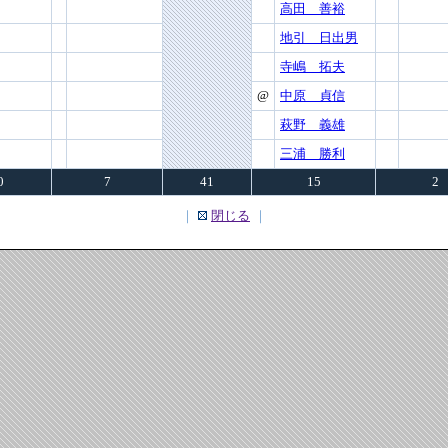
高田 善裕
地引 日出男
寺嶋 拓夫
@
中原 貞信
萩野 義雄
三浦 勝利
0
7
41
15
2
｜
閉じる
｜