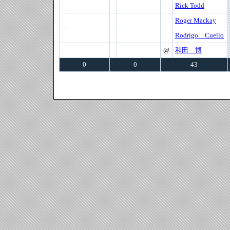
Rick Todd
Roger Mackay
Rodrigo Cuello
@
和田 博
0
0
43