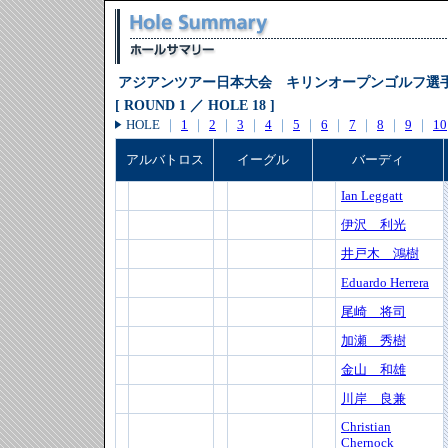
アジアンツアー日本大会 キリンオープンゴルフ選
[ ROUND 1 ／ HOLE 18 ]
HOLE
｜
1
｜
2
｜
3
｜
4
｜
5
｜
6
｜
7
｜
8
｜
9
｜
10
アルバトロス
イーグル
バーディ
Ian Leggatt
伊沢 利光
井戸木 鴻樹
Eduardo Herrera
尾崎 将司
加瀬 秀樹
金山 和雄
川岸 良兼
Christian
Chernock