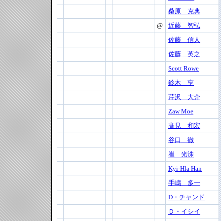
桑原 克典
@
近藤 智弘
佐藤 信人
佐藤 英之
Scott Rowe
鈴木 亨
芹沢 大介
Zaw Moe
髙見 和宏
谷口 徹
崔 光洙
Kyi-Hla Han
手嶋 多一
D・チャンド
Ｄ・イシイ