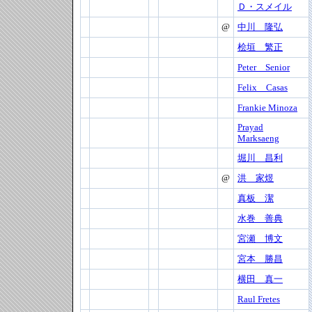
Ｄ・スメイル
@
中川 隆弘
桧垣 繁正
Peter Senior
Felix Casas
Frankie Minoza
Prayad
Marksaeng
堀川 昌利
@
洪 家煜
真板 潔
水巻 善典
宮瀬 博文
宮本 勝昌
横田 真一
Raul Fretes