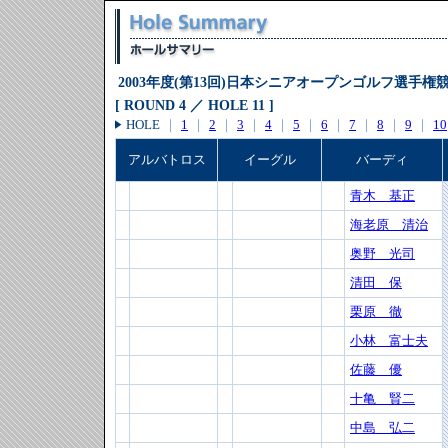
2003年度(第13回)日本シニアオープンゴルフ選手権
[ ROUND 4 ／ HOLE 11 ]
HOLE
｜
1
｜
2
｜
3
｜
4
｜
5
｜
6
｜
7
｜
8
｜
9
｜
10
アルバトロス
イーグル
バーディ
青木 基正
海老原 清治
奥野 光司
清田 保
栗原 徹
小林 富士夫
佐藤 優
十亀 賢二
中島 弘二