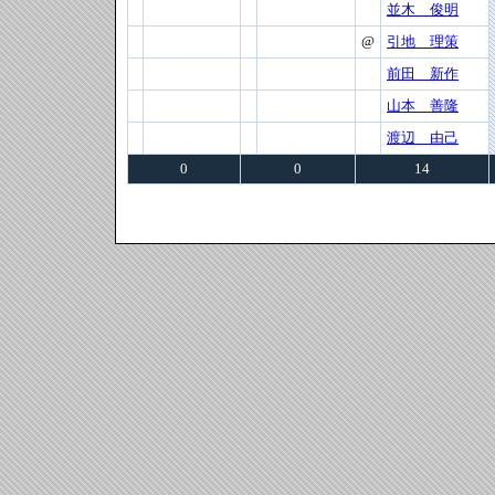
並木 俊明
@
引地 理策
前田 新作
山本 善隆
渡辺 由己
0
0
14