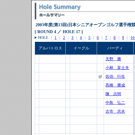
2003年度(第13回)日本シニアオープンゴルフ選手権
[ ROUND 4 ／ HOLE 17 ]
HOLE
｜
1
｜
2
｜
3
｜
4
｜
5
｜
6
｜
7
｜
8
｜
9
｜
10
アルバトロス
イーグル
バーディ
天野 勝
小林 富士夫
@
佐伯 行生
髙橋 勝成
陳 志明
中島 弘二
古市 忠夫