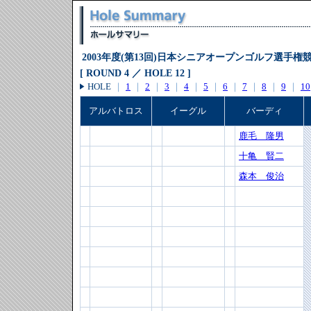
2003年度(第13回)日本シニアオープンゴルフ選手権
[ ROUND 4 ／ HOLE 12 ]
HOLE
｜
1
｜
2
｜
3
｜
4
｜
5
｜
6
｜
7
｜
8
｜
9
｜
10
アルバトロス
イーグル
バーディ
鹿毛 隆男
十亀 賢二
森本 俊治