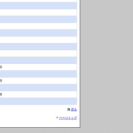
00
89
78
戻る
ページトップ