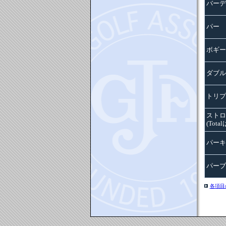
バーデ
パー
ボギー
ダブル
トリプ
ストロ
(Tota
パーキ
パーブ
各項目