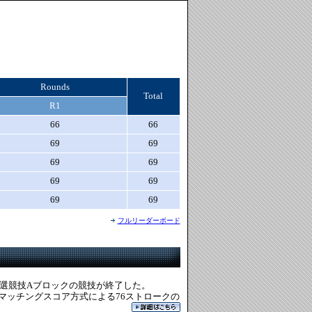
Rounds
Total
R1
66
66
69
69
69
69
69
69
69
69
フルリーダーボード
選競技Aブロックの競技が終了した。
とマッチングスコア方式による76ストロークの