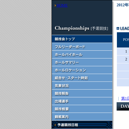
201
HOME
[予選競技]
PO
1
2
｜
第1