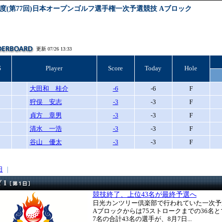
2年度(第77回)日本オープンゴルフ選手権一次予選競技 Aブロック
更新 07/26 13:33
S
Player
Score
Today
Hole
大田和 桂介
-6
-6
F
狩俣 安志
-3
-3
F
貞方 章男
-3
-3
F
清水 一浩
-3
-3
F
谷山 優太
-3
-3
F
日
｜
競技終了、上位43名が最終予選へ
日光カンツリー倶楽部で行われていた一次予
Aブロックからは75ストロークまでの36名
7名の合計43名の選手が、8月7日...