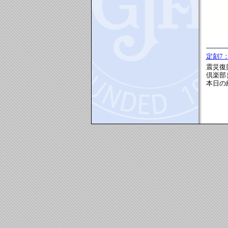
定刻7
震災復
倶楽部
本日の結