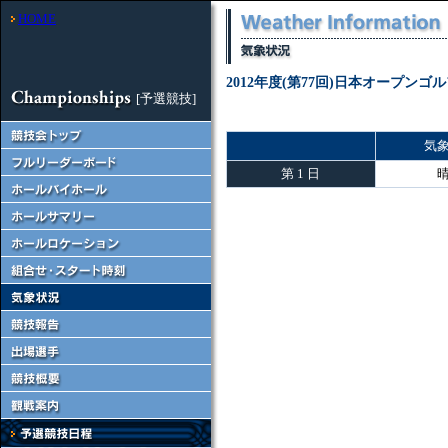
HOME
2012年度(第77回)日本オープン
[予選競技]
気
第 1 日