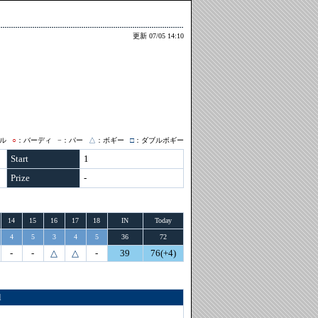
更新 07/05 14:10
ル
○
：バーディ
−
：パー
△
：ボギー
□
：ダブルボギー
Start
1
Prize
-
14
15
16
17
18
IN
Today
4
5
3
4
5
36
72
-
-
△
△
-
39
76(+4)
l