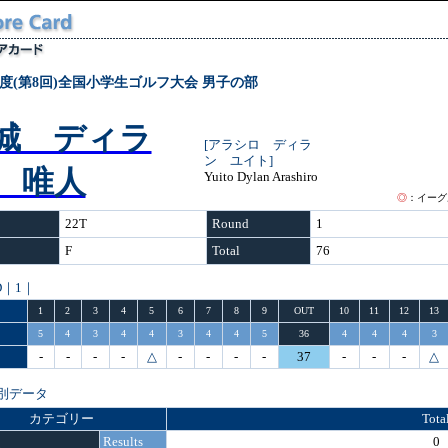
4年度(第8回)全国小学生ゴルフ大会 男子の部
城 ディラ
[アラシロ ディラ
ン ユイト]
 唯人
Yuito Dylan Arashiro
◎
：イーグ
22T
Round
1
F
Total
76
D｜1｜
1
2
3
4
5
6
7
8
9
OUT
10
11
12
13
5
4
3
4
4
3
4
4
5
36
4
4
4
3
-
-
-
-
△
-
-
-
-
37
-
-
-
△
別データ
カテゴリー
Tota
Results
0