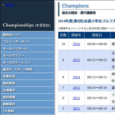
HOME
2014年度(第8回)全国小学生ゴルフ
[本選競技]
※開催年をクリックすると該当年度の競技ページ
回数
開催年
開催日
10
2016
08/09〜08/09
豊
太
9
2015
09/22〜09/22
森
北
細
8
2014
08/15〜08/15
松
7
2013
08/16〜08/16
森
三
6
2012
08/14〜08/14
吉
5
2011
08/16〜08/16
杉