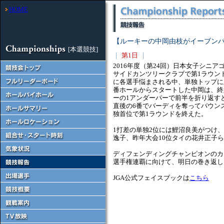
HOME
【ルーキーの中岡由枝がイーブン
[本選競技]
｜
第1日
｜
2016年度（第24回）日本女子シニ
サイドカンツリークラブで第1ラウン
に各選手悩まされる中、単独トップに
番ホールからスタートした中岡は、終
ーの1アンダーパーで前半を折り返す
直後の6番でバーディを奪ってバウン
独首位で第1ラウンドを終えた。
1打差の単独2位には鯉沼良美がつけ、
逸子、昨年大会10位タイの花井正子
ディフェンディングチャンピオンのカヤ
選手権連覇に向けて、明日の巻き返し
JGA公式フェイスブックは
こちら