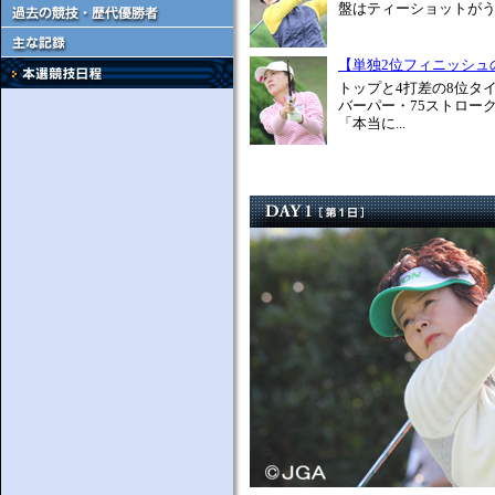
盤はティーショットがう
【単独2位フィニッシュ
トップと4打差の8位タ
バーパー・75ストロー
「本当に...