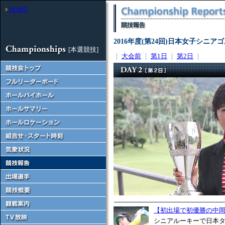
HOME
2016年度(第24回)日本女子シニ
[本選競技]
｜
大会前
｜
第1日
｜
第2日
｜
【初出場で初優勝の中
シニアルーキーで日本