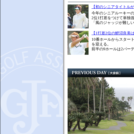
【初のシニアタイトル
今年のシニアルーキーの
2位1打差をつけて単独
「風のジャッジが難しい
【1打差2位の鯉沼良美
10番ホールからスター
を迎える。
前半の9ホールは2バーデ