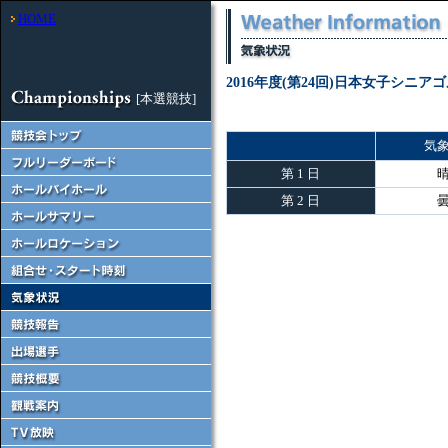
HOME
2016年度(第24回)日本女子シニ
[本選競技]
気
第 1 日
第 2 日