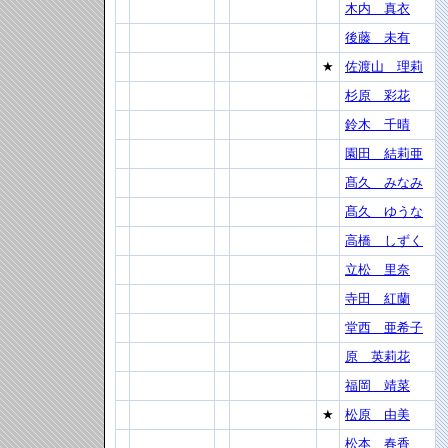
木内 真衣
後藤 未有
★
佐渡山 理莉
杉原 彩花
鈴木 千晴
園田 結莉亜
髙久 みなみ
髙久 ゆうな
高橋 しずく
立松 里奈
寺田 紅蘭
堂西 亜希子
原 英莉花
福岡 靖菜
★
松原 由美
松本 春香