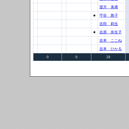
望月 美甫
★
守谷 敦子
吉田 莉生
★
吉原 奈生子
吉本 ここね
吉本 ひかる
0
0
28