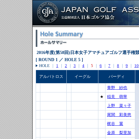
2016年度(第58回)日本女子アマチュアゴルフ選手権
[ ROUND 1 ／ HOLE 5 ]
HOLE
｜
1
｜
2
｜
3
｜
4
｜
5
｜
6
｜
7
｜
8
｜
9
｜
10
アルバトロス
イーグル
バーディ
青野 紗也
★
稲見 萌寧
上野 菜々子
尾関 彩美悠
梶谷 翼
金原 梨里加