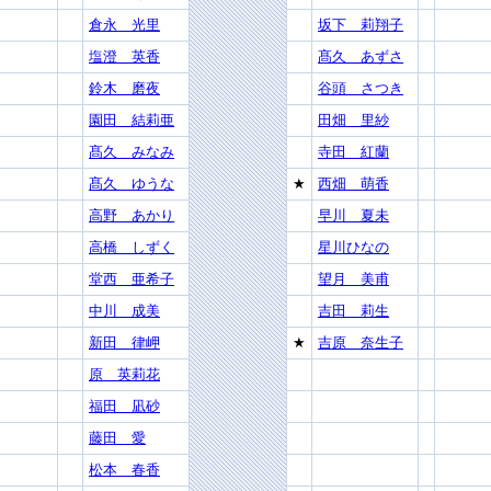
倉永 光里
坂下 莉翔子
塩澄 英香
髙久 あずさ
鈴木 磨夜
谷頭 さつき
園田 結莉亜
田畑 里紗
髙久 みなみ
寺田 紅蘭
髙久 ゆうな
★
西畑 萌香
高野 あかり
早川 夏未
高橋 しずく
星川ひなの
堂西 亜希子
望月 美甫
中川 成美
吉田 莉生
新田 律岬
★
吉原 奈生子
原 英莉花
福田 凪砂
藤田 愛
松本 春香