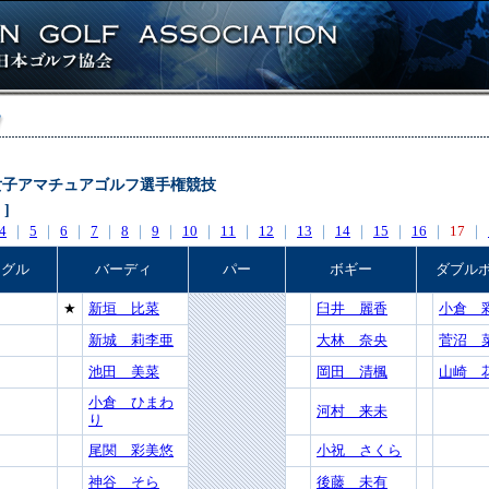
日本女子アマチュアゴルフ選手権競技
 ]
4
｜
5
｜
6
｜
7
｜
8
｜
9
｜
10
｜
11
｜
12
｜
13
｜
14
｜
15
｜
16
｜
17
｜
ーグル
バーディ
パー
ボギー
ダブル
★
新垣 比菜
臼井 麗香
小倉 
新城 莉李亜
大林 奈央
菅沼 
池田 美菜
岡田 清楓
山崎 
小倉 ひまわ
河村 来未
り
尾関 彩美悠
小祝 さくら
神谷 そら
後藤 未有