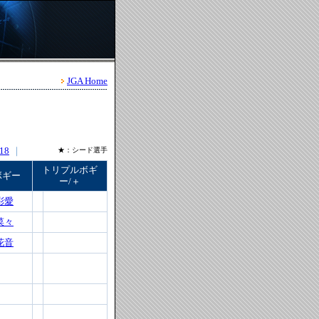
JGA Home
18
｜
★：シード選手
トリプルボギ
ボギー
ー/＋
彩愛
菜々
花音