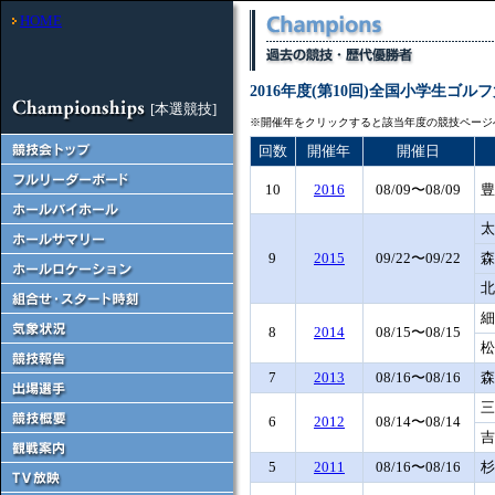
HOME
2016年度(第10回)全国小学生ゴル
[本選競技]
※開催年をクリックすると該当年度の競技ページ
回数
開催年
開催日
10
2016
08/09〜08/09
豊
太
9
2015
09/22〜09/22
森
北
細
8
2014
08/15〜08/15
松
7
2013
08/16〜08/16
森
三
6
2012
08/14〜08/14
吉
5
2011
08/16〜08/16
杉