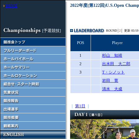
2022年度(第122回)U.S.Open Champion
HOME
[予選競技]
ROUND│
2
│
更新 05/19 
POS
Player
1
杉山 知靖
2
出水田 大二郎
3
T・シノット
岩田 寛
清水 大成
｜
第1日
｜