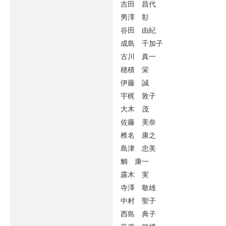
吉田 昌代
男澤 彰
谷田 由紀
成島 千加子
古川 真一
穂積 栄
伊藤 誠
宇梶 敦子
大木 茂
佐藤 美奈
椎名 康之
島津 忠美
鯛 康一
露木 実
寺澤 敬雄
中村 聖子
西島 典子