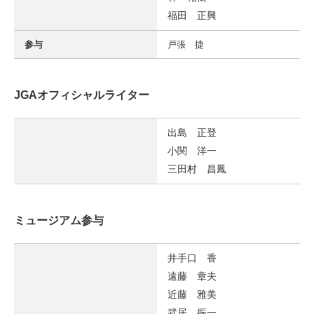
福田 正興
参与
戸張 捷
JGAオフィシャルライター
出島 正登
小関 洋一
三田村 昌鳳
ミュージアム参与
井手口 香
遠藤 章夫
近藤 雅美
武居 振一