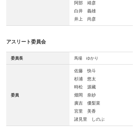
阿部 靖彦
白井 義雄
井上 尚彦
アスリート委員会
委員長
馬場 ゆかり
佐藤 快斗
杉浦 悠太
時松 源藏
畑岡 奈紗
委員
廣吉 優梨菜
宮里 美香
諸見里 しのぶ