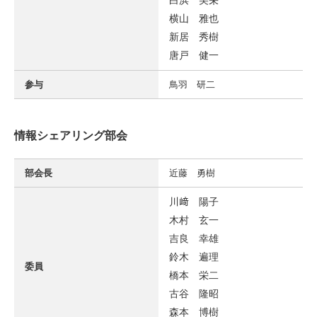
白浜 美栄
横山 雅也
新居 秀樹
唐戸 健一
参与
鳥羽 研二
情報シェアリング部会
部会長
近藤 勇樹
川﨑 陽子
木村 玄一
吉良 幸雄
鈴木 遍理
委員
橋本 栄二
古谷 隆昭
森本 博樹