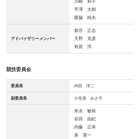
川崎 和子
平澤 大樹
森脇 純夫
新庄 正志
天野 克彦
アドバイザリーメンバー
有賀 淳
競技委員会
委員長
内田 淳二
副委員長
小笠原 みさ子
米永 敏裕
谷田 由紀
内藤 正幸
泉 憲一