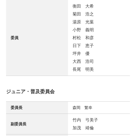
衡田 大希
菊田 浩之
湯原 光葉
小野 義明
村松 和彦
委員
日下 恵子
坪井 優
大西 浩司
長尾 明美
ジュニア・普及委員会
委員長
森岡 繁幸
竹内 弓美子
副委員長
加茂 靖倫