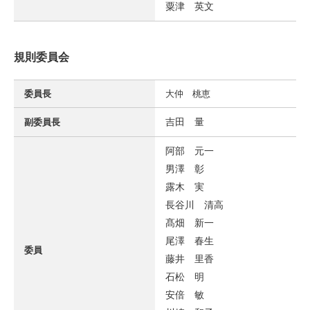
粟津 英文
規則委員会
委員長
大仲 桃恵
吉田 量
副委員長
阿部 元一
男澤 彰
露木 実
長谷川 清高
髙畑 新一
尾澤 春生
委員
藤井 里香
石松 明
安倍 敏