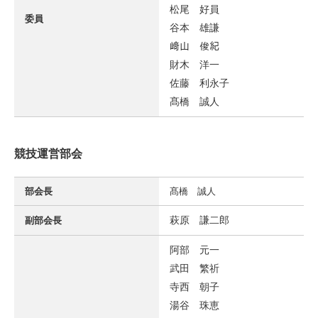
松尾 好員
委員
谷本 雄謙
﨑山 俊紀
財木 洋一
佐藤 利永子
髙橋 誠人
競技運営部会
部会長
髙橋 誠人
萩原 謙二郎
副部会長
阿部 元一
武田 繁祈
寺西 朝子
湯谷 珠恵