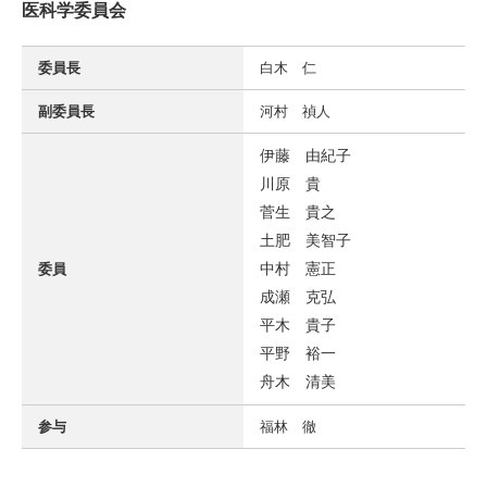
医科学委員会
委員長
白木 仁
副委員長
河村 禎人
伊藤 由紀子
川原 貴
菅生 貴之
土肥 美智子
中村 憲正
委員
成瀬 克弘
平木 貴子
平野 裕一
舟木 清美
参与
福林 徹