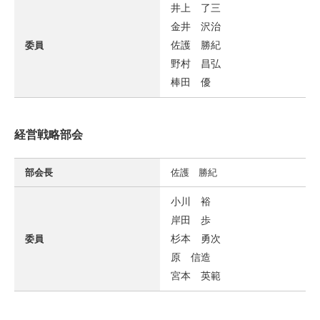
井上 了三
金井 沢治
佐護 勝紀
委員
野村 昌弘
棒田 優
経営戦略部会
部会長
佐護 勝紀
小川 裕
岸田 歩
杉本 勇次
委員
原 信造
宮本 英範