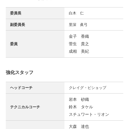
委員長
白木 仁
副委員長
里深 眞弓
金子 香織
菅生 貴之
委員
成相 美紀
強化スタッフ
ヘッドコーチ
クレイグ・ビショップ
岩本 砂織
鈴木 タケル
テクニカルコーチ
スチュワート・リオン
大森 達也