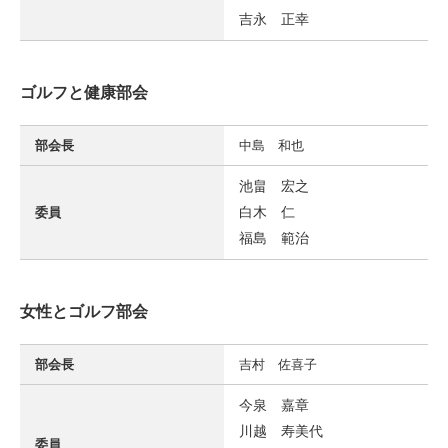
吉永 正幸
ゴルフと健康部会
部会長
中島 和也
池畠 宏之
白木 仁
委員
福島 範治
女性とゴルフ部会
部会長
吉村 佐喜子
今泉 嘉章
川越 寿美代
委員