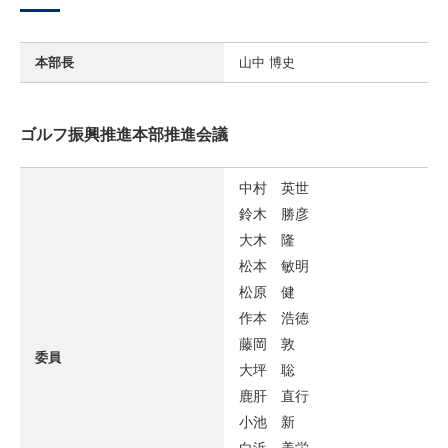
本部長
山中 博史
ゴルフ振興推進本部推進会議
中村 英世
鈴木 勝彦
大木 隆
松本 敏明
松原 健
作本 浩徳
藤岡 敦
委員
大坪 聡
鹿肝 直行
小池 新