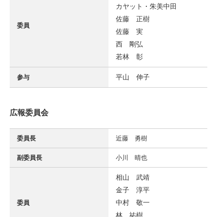
カヤット・朱美中田
佐藤 正樹
委員
佐藤 実
西 剛弘
若林 彰
平山 伸子
参与
広報委員会
委員長
近藤 勇樹
副委員長
小川 晴也
相山 武靖
金子 淳平
中村 敬一
委員
林 祐樹