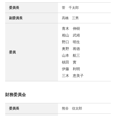
委員長
菅 千太郎
副委員長
髙橋 三男
青木 伸樹
相山 武靖
野口 明生
奥野 将徳
委員
山本 航三
槙田 實
伊藤 利明
三木 恵美子
財務委員会
委員長
熊谷 信太郎