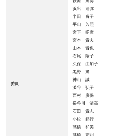
萩原 篤博
浜出 達弥
半田 肖子
平山 芳照
宮下 昭彦
宮本 貴夫
山本 晋也
石尾 陽子
久保 由加子
黒野 篤
神山 誠
委員
澁谷 弘子
西村 廣保
長谷川 清高
石田 貴志
小松 範行
髙橋 和美
髙橋 宏明