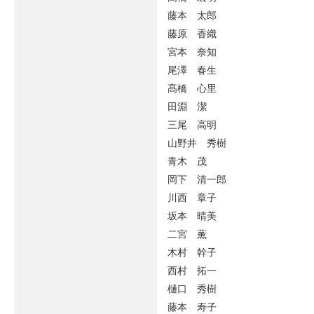
藤本 太郎
藤原 香織
宮本 奈知
尾澤 春生
髙橋 心里
田淵 潔
三尾 高明
山野井 秀樹
青木 茂
岡下 清一郎
川西 章子
坂本 晴美
二宮 薫
木村 幹子
西村 拓一
樋口 秀樹
藤本 寿子