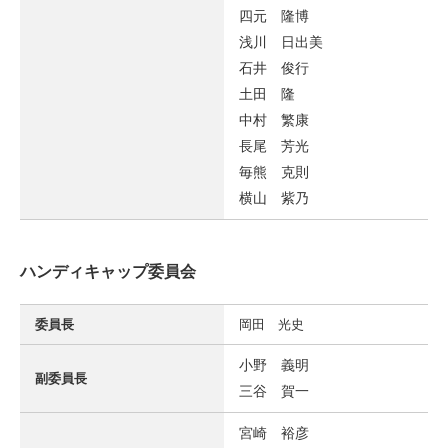
四元 隆博
浅川 日出美
石井 俊行
土田 隆
中村 繁康
長尾 芳光
毎熊 克則
横山 紫乃
ハンディキャップ委員会
委員長
岡田 光史
小野 義明
副委員長
三谷 賀一
宮崎 裕彦