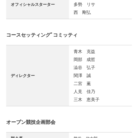
多勢 リサ
オフィシャルスターター
西 剛弘
コースセッティングﾞコミッティ
青木 克益
岡部 成哲
澁谷 弘子
関澤 誠
ディレクター
二宮 薫
人見 佳乃
三木 恵美子
オープン競技企画部会