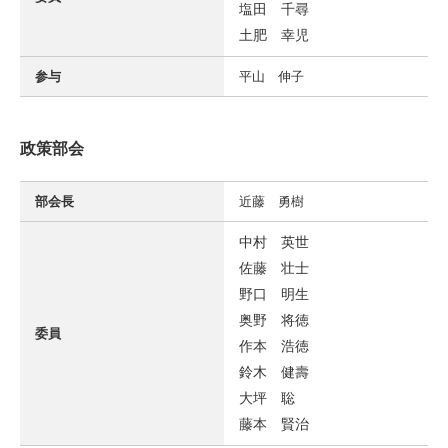
塩田 千尋
土肥 幸児
参与
平山 伸子
政策部会
部会長
近藤 勇樹
中村 英世
佐藤 壮士
野口 明生
奥野 将徳
委員
作本 浩徳
鈴木 健壽
大坪 聡
藤本 賢治