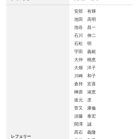
安部 有輝
池田 高明
池谷 昌一
石川 伸二
石松 明
宇田 義範
大仲 桃恵
大畑 洋子
川崎 和子
倉持 宏喜
榊原 淑恵
坂元 丞
菅又 康倫
須藤 泰宏
関澤 誠
髙石 義隆
レフェリー