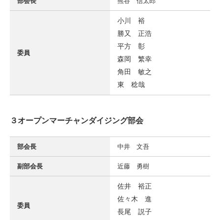
部会長
熊谷 信太郎
小川 裕
勝又 正浩
平方 彰
委員
森岡 繁幸
角田 敏之
東 稔哉
３オープンマーチャンダイジング部会
部会長
中井 文吾
副部会長
近藤 勇樹
佐井 裕正
佐々木 進
委員
長尾 説子