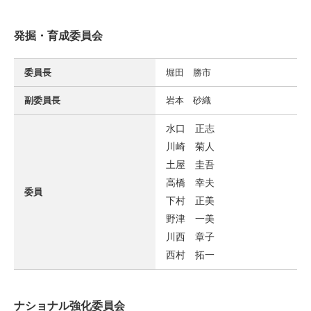
発掘・育成委員会
委員長
堀田 勝市
副委員長
岩本 砂織
水口 正志
川崎 菊人
土屋 圭吾
高橋 幸夫
委員
下村 正美
野津 一美
川西 章子
西村 拓一
ナショナル強化委員会