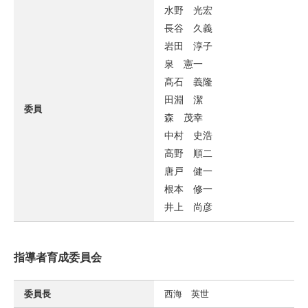
水野 光宏
長谷 久義
岩田 淳子
泉 憲一
髙石 義隆
田淵 潔
委員
森 茂幸
中村 史浩
高野 順二
唐戸 健一
根本 修一
井上 尚彦
指導者育成委員会
委員長
西海 英世