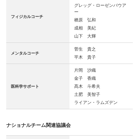
グレッグ・ローゼンバウア
ー
フィジカルコーチ
栖原 弘和
成相 美紀
山下 大輝
菅生 貴之
メンタルコーチ
平木 貴子
片岡 沙織
金子 香織
髙木 斗希夫
医科学サポート
土肥 美智子
ライアン・ラムズデン
ナショナルチーム関連協議会