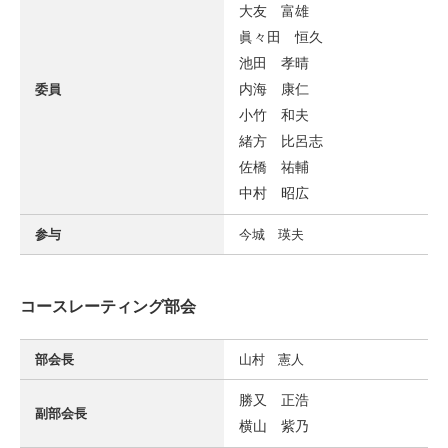
大友 富雄
眞々田 恒久
池田 孝晴
内海 康仁
委員
小竹 和夫
緒方 比呂志
佐橋 祐輔
中村 昭広
参与
今城 瑛夫
コースレーティング部会
部会長
山村 憲人
勝又 正浩
副部会長
横山 紫乃