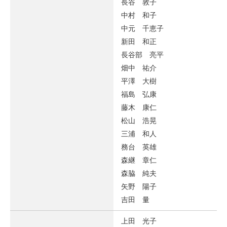
長谷 敦子
中村 和子
中元 千恵子
新田 和正
長谷部 亮平
畑中 祐介
平澤 大樹
福島 弘康
藤木 康仁
松山 浩晃
三浦 和人
務台 英雄
森継 章仁
森脇 純夫
矢野 陽子
吉田 量
上田 光子