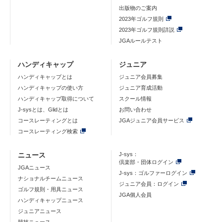
出版物のご案内
2023年ゴルフ規則
2023年ゴルフ規則詳説
JGAルールテスト
ハンディキャップ
ジュニア
ハンディキャップとは
ジュニア会員募集
ハンディキャップの使い方
ジュニア育成活動
ハンディキャップ取得について
スクール情報
J-sysとは、Glidとは
お問い合わせ
コースレーティングとは
JGAジュニア会員サービス
コースレーティング検索
ニュース
J-sys：
倶楽部・団体ログイン
JGAニュース
J-sys：ゴルファーログイン
ナショナルチームニュース
ジュニア会員：ログイン
ゴルフ規則・用具ニュース
JGA個人会員
ハンディキャップニュース
ジュニアニュース
競技ニュース