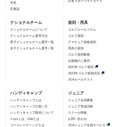
日本スポーツマスターズ
年史
広報誌
ナショナルチーム
規則・用具
ナショナルチームについて
ゴルフルールコラム
ナショナルチーム選考方法
ゴルフ規則
男子ナショナルチーム選手一覧
アマチュア資格規則
女子ナショナルチーム選手一覧
用具の規則
ゴルフ規則動画
出版物のご案内
2023年ゴルフ規則
2023年ゴルフ規則詳説
JGAルールテスト
ハンディキャップ
ジュニア
ハンディキャップとは
ジュニア会員募集
ハンディキャップの使い方
ジュニア育成活動
ハンディキャップ取得について
スクール情報
J-sysとは、Glidとは
お問い合わせ
コースレーティングとは
JGAジュニア会員サービス