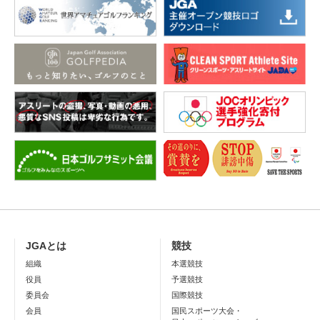
JGAとは
競技
組織
本選競技
役員
予選競技
委員会
国際競技
会員
国民スポーツ大会・