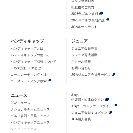
ゴルフ規則動画
出版物のご案内
2023年ゴルフ規則
2023年ゴルフ規則詳説
JGAルールテスト
ハンディキャップ
ジュニア
ハンディキャップとは
ジュニア会員募集
ハンディキャップの使い方
ジュニア育成活動
ハンディキャップ取得について
スクール情報
J-sysとは、Glidとは
お問い合わせ
コースレーティングとは
JGAジュニア会員サービス
コースレーティング検索
ニュース
J-sys：
倶楽部・団体ログイン
JGAニュース
J-sys：ゴルファーログイン
ナショナルチームニュース
ジュニア会員：ログイン
ゴルフ規則・用具ニュース
JGA個人会員
ハンディキャップニュース
ジュニアニュース