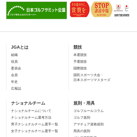
JGAとは
競技
組織
本選競技
役員
予選競技
委員会
国際競技
会員
国民スポーツ大会・
日本スポーツマスターズ
年史
広報誌
ナショナルチーム
規則・用具
ナショナルチームについて
ゴルフルールコラム
ナショナルチーム選考方法
ゴルフ規則
男子ナショナルチーム選手一覧
アマチュア資格規則
女子ナショナルチーム選手一覧
用具の規則