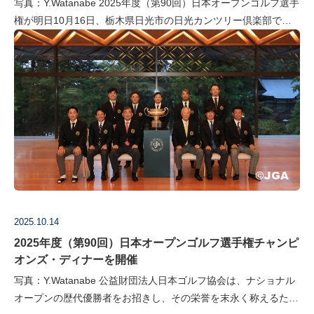
写真：Y.Watanabe 2025年度（第90回）日本オープンゴルフ選手
権が明日10月16日、栃木県日光市の日光カンツリー倶楽部で開
幕する。オーガスタナショナルとR&Aから本年大会から優勝者…
2025.10.14
2025年度（第90回）日本オープンゴルフ選手権チャンピ
オンズ・ディナーを開催
写真：Y.Watanabe 公益財団法人日本ゴルフ協会は、ナショナル
オープンの歴代優勝者をお招きし、その栄誉を末永く称えるため