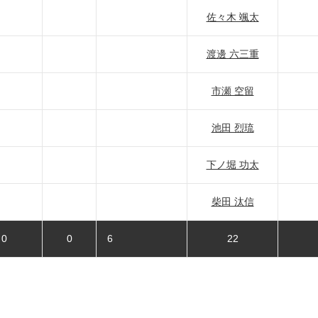
佐々木 颯太
渡邊 六三重
市瀬 空留
池田 烈琉
下ノ堀 功太
柴田 汰信
0
0
6
22