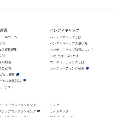
・用具
ハンディキャップ
ルールコラム
ハンディキャップとは
規則
ハンディキャップの使い方
ュア資格規則
ハンディキャップ取得について
規則
J-sysとは、Glidとは
規則動画
コースレーティングとは
のご案内
コースレーティング検索
年ゴルフ規則
年ゴルフ規則詳説
ルールテスト
マチュアゴルフ
ランキング
リンク
マチュアゴルフ
ランキング
サイトマップ