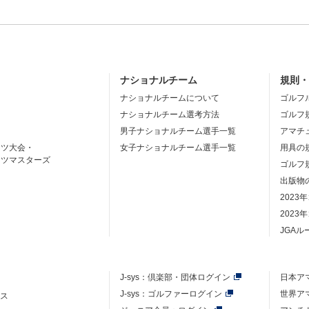
ナショナルチーム
規則
ナショナルチームについて
ゴルフ
ナショナルチーム選考方法
ゴルフ
男子ナショナルチーム選手一覧
アマチ
ーツ大会・
女子ナショナルチーム選手一覧
用具の
ーツマスターズ
ゴルフ
出版物
2023
2023
JGA
J-sys：
倶楽部・団体ログイン
日本ア
J-sys：ゴルファーログイン
世界ア
ース