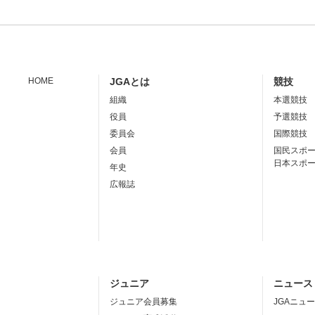
HOME
JGAとは
競技
組織
本選競技
役員
予選競技
委員会
国際競技
会員
国民スポ
日本スポ
年史
広報誌
ジュニア
ニュース
ジュニア会員募集
JGAニュ