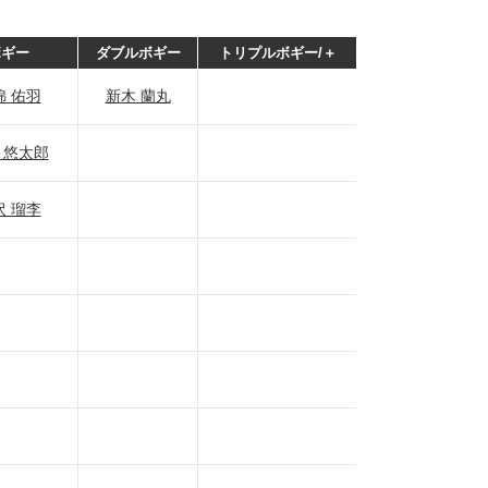
ボギー
ダブルボギー
トリプルボギー/＋
綿 佑羽
新木 蘭丸
 悠太郎
沢 瑠李