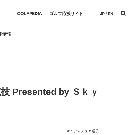
GOLFPEDIA
ゴルフ応援サイト
/
JP
EN
手情報
resented by Ｓｋｙ
＠：アマチュア選手