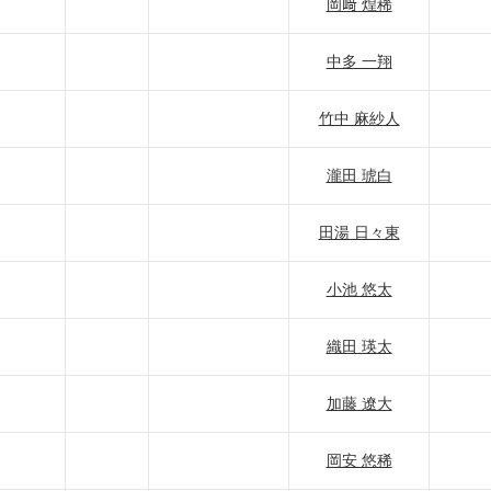
岡﨑 煌稀
中多 一翔
竹中 麻紗人
瀧田 琥白
田湯 日々東
小池 悠太
織田 瑛太
加藤 遼大
岡安 悠稀