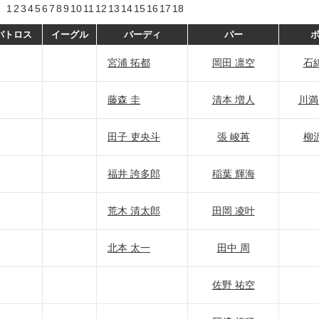
1
2
3
4
5
6
7
8
9
10
11
12
13
14
15
16
17
18
バトロス
イーグル
バーディ
パー
宮浦 拓都
岡田 凛空
石
藤森 圭
清本 増人
川満
田子 吏央斗
張 峻苒
柳
福井 誇多郎
稲葉 輝海
荒木 清太郎
田岡 凌叶
北本 太一
田中 周
佐野 祐空