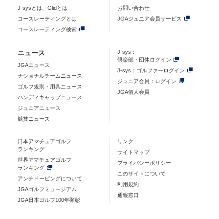
J-sysとは、Glidとは
お問い合わせ
コースレーティングとは
JGAジュニア会員サービス
コースレーティング検索
ニュース
J-sys：
倶楽部・団体ログイン
JGAニュース
J-sys：ゴルファーログイン
ナショナルチームニュース
ジュニア会員：ログイン
ゴルフ規則・用具ニュース
JGA個人会員
ハンディキャップニュース
ジュニアニュース
競技ニュース
日本アマチュアゴルフ
リンク
ランキング
サイトマップ
世界アマチュアゴルフ
プライバシーポリシー
ランキング
このサイトについて
アンチドーピングについて
利用規約
JGAゴルフミュージアム
通報窓口
JGA日本ゴルフ100年顕彰