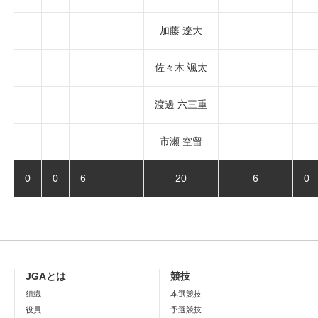
加藤 遼大
佐々木 颯太
渡邊 六三重
市瀬 空留
0
0
6
20
6
0
JGAとは
競技
組織
本選競技
役員
予選競技