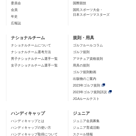
委員会
国際競技
会員
国民スポーツ大会・
日本スポーツマスターズ
年史
広報誌
ナショナルチーム
規則・用具
ナショナルチームについて
ゴルフルールコラム
ナショナルチーム選考方法
ゴルフ規則
男子ナショナルチーム選手一覧
アマチュア資格規則
女子ナショナルチーム選手一覧
用具の規則
ゴルフ規則動画
出版物のご案内
2023年ゴルフ規則
2023年ゴルフ規則詳説
JGAルールテスト
ハンディキャップ
ジュニア
ハンディキャップとは
ジュニア会員募集
ハンディキャップの使い方
ジュニア育成活動
ハンディキャップ取得について
スクール情報