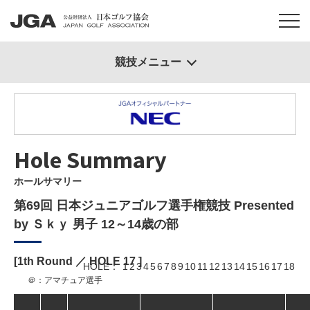
競技メニュー
Hole Summary
ホールサマリー
第69回 日本ジュニアゴルフ選手権競技 Presented
by Ｓｋｙ 男子 12～14歳の部
[1th Round ／ HOLE
17
]
HOLE
1
2
3
4
5
6
7
8
9
10
11
12
13
14
15
16
17
18
＠：アマチュア選手