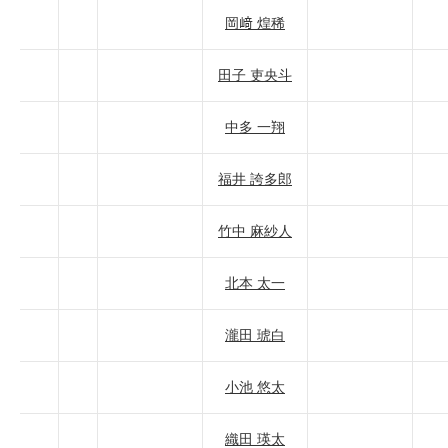
岡﨑 煌稀
田子 吏央斗
中多 一翔
福井 誇多郎
竹中 麻紗人
北本 太一
瀧田 琥白
小池 悠太
織田 瑛太