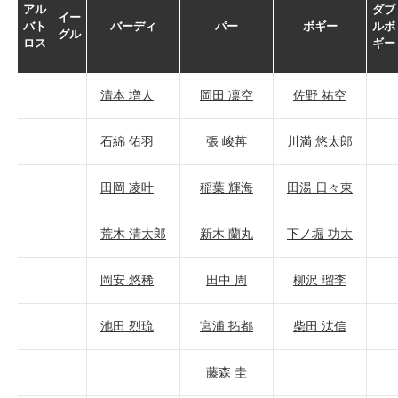
アル
ダブ
イー
バト
バーディ
パー
ボギー
ルボ
グル
ロス
ギー
清本 増人
岡田 凛空
佐野 祐空
石綿 佑羽
張 峻苒
川満 悠太郎
田岡 凌叶
稲葉 輝海
田湯 日々東
荒木 清太郎
新木 蘭丸
下ノ堀 功太
岡安 悠稀
田中 周
柳沢 瑠李
池田 烈琉
宮浦 拓都
柴田 汰信
藤森 圭