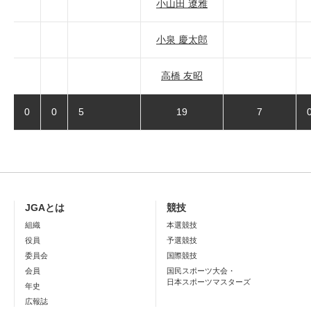
小山田 遼雅
小泉 慶太郎
高橋 友昭
0
0
5
19
7
JGAとは
競技
組織
本選競技
役員
予選競技
委員会
国際競技
会員
国民スポーツ大会・
日本スポーツマスターズ
年史
広報誌