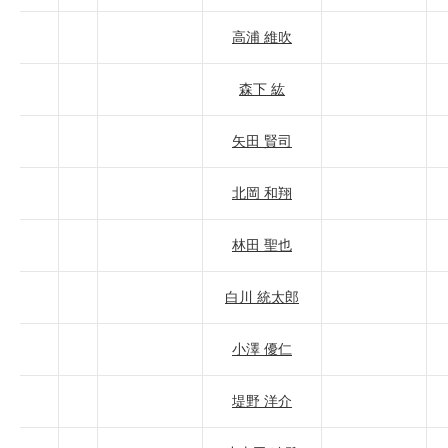
高浦 維吹
森下 紘
矢田 賢司
北岡 和翔
林田 聖也
白川 統太郎
小澤 優仁
堤野 洋介