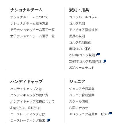
ナショナルチーム
規則・用具
ナショナルチームについて
ゴルフルールコラム
ナショナルチーム選考方法
ゴルフ規則
男子ナショナルチーム選手一覧
アマチュア資格規則
女子ナショナルチーム選手一覧
用具の規則
ゴルフ規則動画
出版物のご案内
2023年ゴルフ規則
2023年ゴルフ規則詳説
JGAルールテスト
ハンディキャップ
ジュニア
ハンディキャップとは
ジュニア会員募集
ハンディキャップの使い方
ジュニア育成活動
ハンディキャップ取得について
スクール情報
J-sysとは、Glidとは
お問い合わせ
コースレーティングとは
JGAジュニア会員サービス
コースレーティング検索