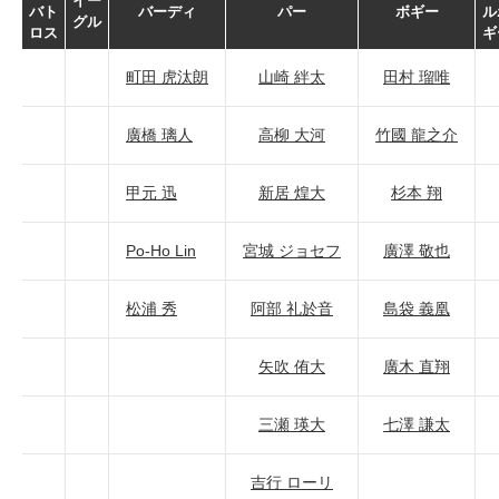
イー
バト
バーディ
パー
ボギー
ル
グル
ロス
ギ
町田 虎汰朗
山崎 絆太
田村 瑠唯
廣橋 璃人
高柳 大河
竹國 龍之介
甲元 迅
新居 煌大
杉本 翔
Po-Ho Lin
宮城 ジョセフ
廣澤 敬也
松浦 秀
阿部 礼於音
島袋 義凰
矢吹 侑大
廣木 直翔
三瀬 瑛大
七澤 謙太
吉行 ローリ