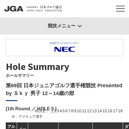
競技メニュー
Hole Summary
ホールサマリー
第69回 日本ジュニアゴルフ選手権競技 Presented
by Ｓｋｙ 男子 12～14歳の部
[1th Round ／ HOLE
5
]
HOLE
1
2
3
4
5
6
7
8
9
10
11
12
13
14
15
16
17
18
＠：アマチュア選手
アル
ダ