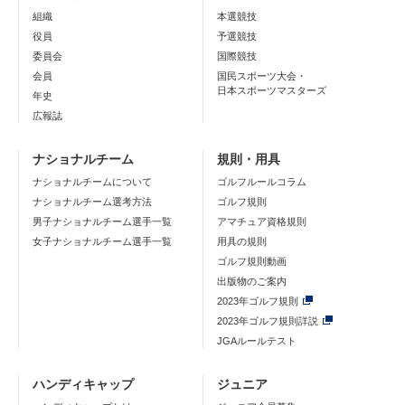
組織
本選競技
役員
予選競技
委員会
国際競技
会員
国民スポーツ大会・
日本スポーツマスターズ
年史
広報誌
ナショナルチーム
規則・用具
ナショナルチームについて
ゴルフルールコラム
ナショナルチーム選考方法
ゴルフ規則
男子ナショナルチーム選手一覧
アマチュア資格規則
女子ナショナルチーム選手一覧
用具の規則
ゴルフ規則動画
出版物のご案内
2023年ゴルフ規則
2023年ゴルフ規則詳説
JGAルールテスト
ハンディキャップ
ジュニア