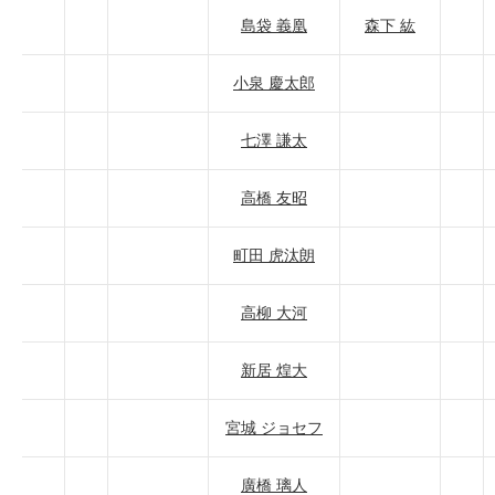
島袋 義凰
森下 紘
小泉 慶太郎
七澤 謙太
高橋 友昭
町田 虎汰朗
高柳 大河
新居 煌大
宮城 ジョセフ
廣橋 璃人