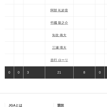
阿部 礼於音
竹國 龍之介
矢吹 侑大
三瀬 瑛大
吉行 ローリ
0
0
3
21
8
0
JGAとは
競技