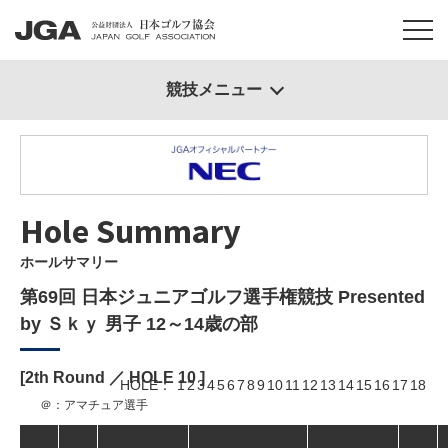
競技メニュー
Hole Summary
ホールサマリー
第69回 日本ジュニアゴルフ選手権競技 Presented
by Ｓｋｙ 男子 12～14歳の部
[2th Round ／ HOLE
10
]
HOLE
1
2
3
4
5
6
7
8
9
10
11
12
13
14
15
16
17
18
＠：アマチュア選手