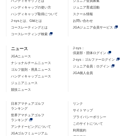
ハンディキャップとは
ジュニア会員募集
ハンディキャップの使い方
ジュニア育成活動
ハンディキャップ取得について
スクール情報
J-sysとは、Glidとは
お問い合わせ
コースレーティングとは
JGAジュニア会員サービス
コースレーティング検索
ニュース
J-sys：
倶楽部・団体ログイン
JGAニュース
J-sys：ゴルファーログイン
ナショナルチームニュース
ジュニア会員：ログイン
ゴルフ規則・用具ニュース
JGA個人会員
ハンディキャップニュース
ジュニアニュース
競技ニュース
日本アマチュアゴルフ
リンク
ランキング
サイトマップ
世界アマチュアゴルフ
プライバシーポリシー
ランキング
このサイトについて
アンチドーピングについて
利用規約
JGAゴルフミュージアム