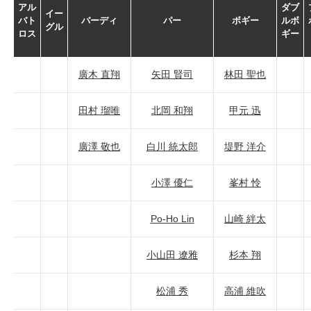
アル
ダブ
イー
バト
バーディ
パー
ボギー
ルボ
グル
ロス
ギー
廣木 直翔
矢田 賢司
林田 聖也
田村 瑠唯
北岡 和翔
甲元 迅
廣澤 敬也
白川 統太郎
堤野 洋介
小澤 優仁
峯村 怜
Po-Ho Lin
山崎 絆太
小山田 遼雅
杉本 翔
松浦 秀
高浦 維吹