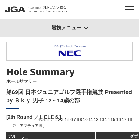
競技メニュー
Hole Summary
ホールサマリー
第69回 日本ジュニアゴルフ選手権競技 Presented
by Ｓｋｙ 男子 12～14歳の部
[2th Round ／ HOLE
6
]
HOLE
1
2
3
4
5
6
7
8
9
10
11
12
13
14
15
16
17
18
＠：アマチュア選手
アル
ダブ