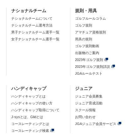
ナショナルチーム
規則・用具
ナショナルチームについて
ゴルフルールコラム
ナショナルチーム選考方法
ゴルフ規則
男子ナショナルチーム選手一覧
アマチュア資格規則
女子ナショナルチーム選手一覧
用具の規則
ゴルフ規則動画
出版物のご案内
2023年ゴルフ規則
2023年ゴルフ規則詳説
JGAルールテスト
ハンディキャップ
ジュニア
ハンディキャップとは
ジュニア会員募集
ハンディキャップの使い方
ジュニア育成活動
ハンディキャップ取得について
スクール情報
J-sysとは、Glidとは
お問い合わせ
コースレーティングとは
JGAジュニア会員サービス
コースレーティング検索