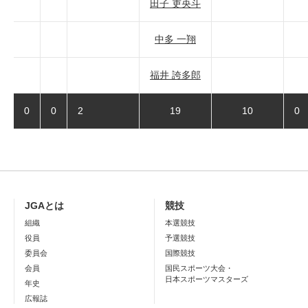
田子 吏央斗
中多 一翔
福井 誇多郎
0
0
2
19
10
0
JGAとは
競技
組織
本選競技
役員
予選競技
委員会
国際競技
会員
国民スポーツ大会・
日本スポーツマスターズ
年史
広報誌