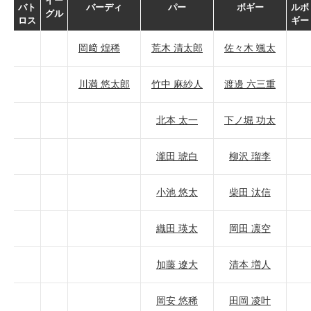
イー
バト
バーディ
パー
ボギー
ルボ
グル
ロス
ギー
岡﨑 煌稀
荒木 清太郎
佐々木 颯太
川満 悠太郎
竹中 麻紗人
渡邊 六三重
北本 太一
下ノ堀 功太
瀧田 琥白
柳沢 瑠李
小池 悠太
柴田 汰信
織田 瑛太
岡田 凛空
加藤 遼大
清本 増人
岡安 悠稀
田岡 凌叶