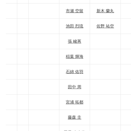
市瀬 空留
新木 蘭丸
池田 烈琉
佐野 祐空
張 峻苒
稲葉 輝海
石綿 佑羽
田中 周
宮浦 拓都
藤森 圭