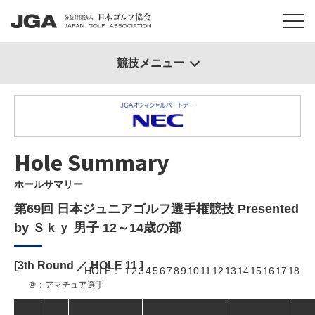
競技メニュー
Hole Summary
ホールサマリー
第69回 日本ジュニアゴルフ選手権競技 Presented
by Ｓｋｙ 男子 12～14歳の部
[3th Round ／ HOLE
11
]
HOLE
1
2
3
4
5
6
7
8
9
10
11
12
13
14
15
16
17
18
＠：アマチュア選手