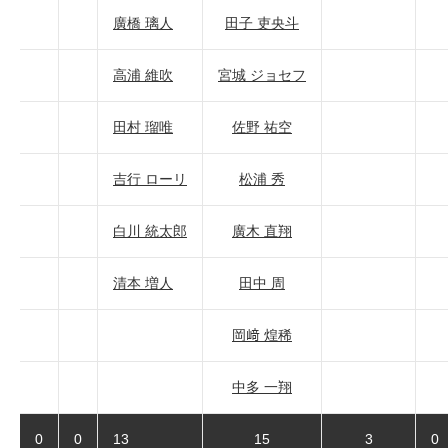
廣橋 璃人
田子 吏央斗
高浦 維吹
宮城 ジョセフ
田村 瑠唯
佐野 祐空
吉行 ローリ
松浦 秀
白川 統太郎
廣木 直翔
清本 増人
田中 周
岡﨑 煌稀
中多 一翔
0
0
13
15
3
0