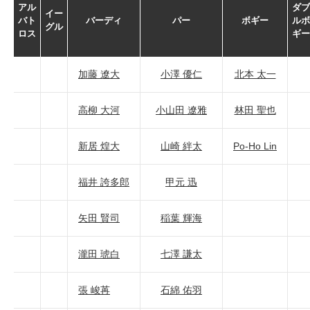
アル
ダブ
イー
バト
バーディ
パー
ボギー
ルボ
グル
ロス
ギー
加藤 遼大
小澤 優仁
北本 太一
高柳 大河
小山田 遼雅
林田 聖也
新居 煌大
山崎 絆太
Po-Ho Lin
福井 誇多郎
甲元 迅
矢田 賢司
稲葉 輝海
瀧田 琥白
七澤 謙太
張 峻苒
石綿 佑羽