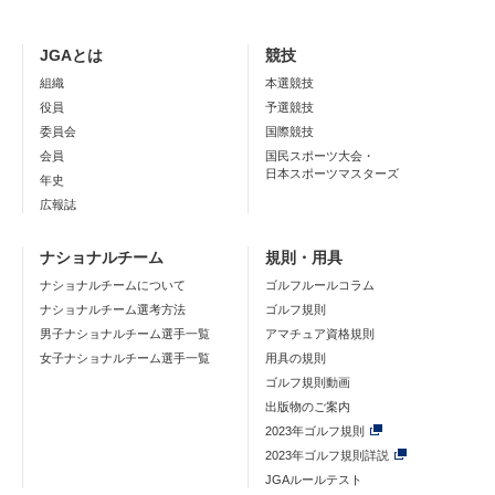
JGAとは
競技
組織
本選競技
役員
予選競技
委員会
国際競技
会員
国民スポーツ大会・
日本スポーツマスターズ
年史
広報誌
ナショナルチーム
規則・用具
ナショナルチームについて
ゴルフルールコラム
ナショナルチーム選考方法
ゴルフ規則
男子ナショナルチーム選手一覧
アマチュア資格規則
女子ナショナルチーム選手一覧
用具の規則
ゴルフ規則動画
出版物のご案内
2023年ゴルフ規則
2023年ゴルフ規則詳説
JGAルールテスト