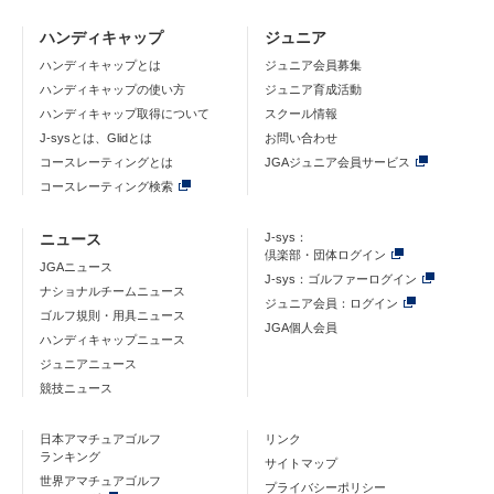
ハンディキャップ
ジュニア
ハンディキャップとは
ジュニア会員募集
ハンディキャップの使い方
ジュニア育成活動
ハンディキャップ取得について
スクール情報
J-sysとは、Glidとは
お問い合わせ
コースレーティングとは
JGAジュニア会員サービス
コースレーティング検索
ニュース
J-sys：
倶楽部・団体ログイン
JGAニュース
J-sys：ゴルファーログイン
ナショナルチームニュース
ジュニア会員：ログイン
ゴルフ規則・用具ニュース
JGA個人会員
ハンディキャップニュース
ジュニアニュース
競技ニュース
日本アマチュアゴルフ
リンク
ランキング
サイトマップ
世界アマチュアゴルフ
プライバシーポリシー