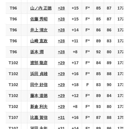
T96
山ノ内 正徳
+28
+15
F*
85
87
172
T96
佐藤 秀昭
+28
+15
F*
85
87
172
T96
井上 清次
+28
+14
F*
86
86
172
T96
山﨑 直政
+28
+11
F*
89
83
172
T96
坂本 潤
+28
+8
F*
92
80
172
T102
渡部 龍彦
+29
+17
F*
84
89
173
T102
浜田 貞雄
+29
+16
F*
85
88
173
T102
田中 好信
+29
+18
F
83
90
173
T102
藤本 道徳
+29
+12
F*
89
84
173
T102
新倉 利夫
+29
+8
F*
93
80
173
T107
比嘉 賀信
+31
+16
F*
87
88
175
T107
河田 永年
+31
+14
F*
89
86
175