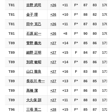
T81
吉野 武司
+26
+11
F*
87
83
170
T81
金子 理
+26
+10
F*
88
82
170
T81
田中 克己
+26
+11
F*
87
83
170
T81
石原 紀一
+26
+8
F*
90
80
170
T89
菅野 義光
+27
+14
F*
85
86
171
T89
細野 正明
+27
+15
F
84
87
171
T89
別府 敏昭
+27
+14
F*
85
86
171
T89
山口 龍良
+27
+16
F
83
88
171
T89
長谷川 考一
+27
+13
F*
86
85
171
T89
高橋 潔
+27
+13
F*
86
85
171
T89
大久保 訓
+27
+11
F*
88
83
171
T96
三母 英二
+28
+15
F*
85
87
172