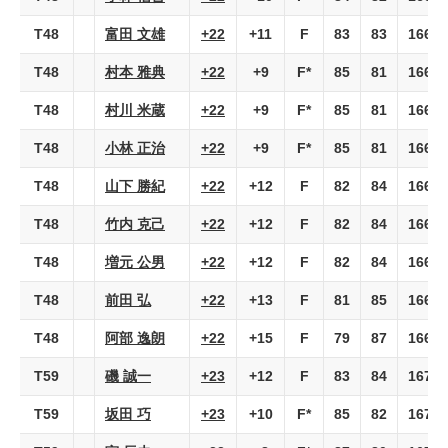
T48
富田 文雄
+22
+11
F
83
83
166
T48
村本 雅典
+22
+9
F*
85
81
166
T48
村川 米蔵
+22
+9
F*
85
81
166
T48
小林 正治
+22
+9
F*
85
81
166
T48
山下 勝紀
+22
+12
F
82
84
166
T48
竹内 克己
+22
+12
F
82
84
166
T48
増元 公男
+22
+12
F
82
84
166
T48
前田 弘
+22
+13
F
81
85
166
T48
阿部 逸朗
+22
+15
F
79
87
166
T59
磯 誠一
+23
+12
F
83
84
167
T59
坂田 巧
+23
+10
F*
85
82
167