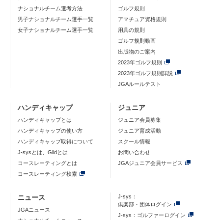
ナショナルチーム選考方法
ゴルフ規則
男子ナショナルチーム選手一覧
アマチュア資格規則
女子ナショナルチーム選手一覧
用具の規則
ゴルフ規則動画
出版物のご案内
2023年ゴルフ規則
2023年ゴルフ規則詳説
JGAルールテスト
ハンディキャップ
ジュニア
ハンディキャップとは
ジュニア会員募集
ハンディキャップの使い方
ジュニア育成活動
ハンディキャップ取得について
スクール情報
J-sysとは、Glidとは
お問い合わせ
コースレーティングとは
JGAジュニア会員サービス
コースレーティング検索
ニュース
J-sys：
倶楽部・団体ログイン
JGAニュース
J-sys：ゴルファーログイン