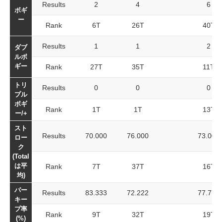
Results
2
4
6
ボギ
ー
Rank
6T
26T
40T
Results
1
1
2
ダブ
ルボ
ギー
Rank
27T
35T
11T
トリ
Results
0
0
0
プル
ボギ
Rank
1T
1T
13T
ー/+
スト
Results
70.000
76.000
73.000
ロー
ク
(Total
は平
Rank
7T
37T
16T
均)
パー
Results
83.333
72.222
77.778
キー
プ率
Rank
9T
32T
19T
(%)