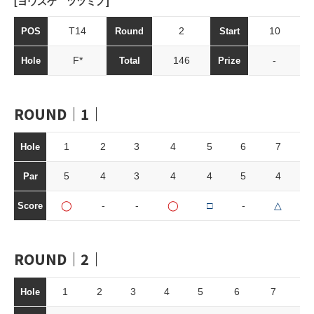
[ヨウスケ ツツミノ]
T14
2
10
POS
Round
Start
F*
146
-
Hole
Total
Prize
ROUND｜1｜
1
2
3
4
5
6
7
Hole
5
4
3
4
4
5
4
Par
◯
-
-
◯
□
-
△
Score
ROUND｜2｜
1
2
3
4
5
6
7
8
Hole