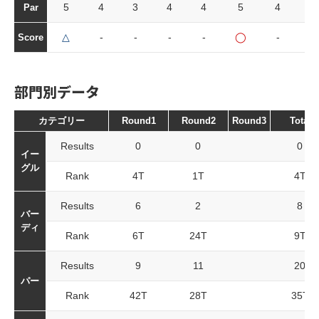
5
4
3
4
4
5
4
4
Par
△
-
-
-
-
◯
-
□
Score
部門別データ
カテゴリー
Round1
Round2
Round3
Total
Results
0
0
0
イー
グル
Rank
4T
1T
4T
Results
6
2
8
バー
ディ
Rank
6T
24T
9T
Results
9
11
20
パー
Rank
42T
28T
35T