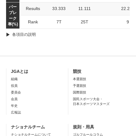
パー
Results
33.333
11.111
22.222
ブレ
ーク
Rank
7T
25T
9
率(%)
各項目の説明
JGAとは
競技
組織
本選競技
役員
予選競技
委員会
国際競技
会員
国民スポーツ大会・
日本スポーツマスターズ
年史
広報誌
ナショナルチーム
規則・用具
ナショナルチームについて
ゴルフルールコラム