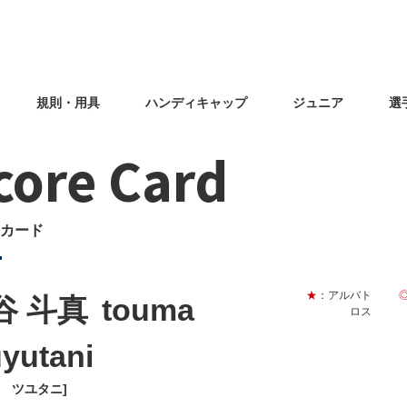
規則・用具
ハンディキャップ
ジュニア
選
core Card
カード
★
：アルバト
谷 斗真
touma
ロス
uyutani
マ ツユタニ]