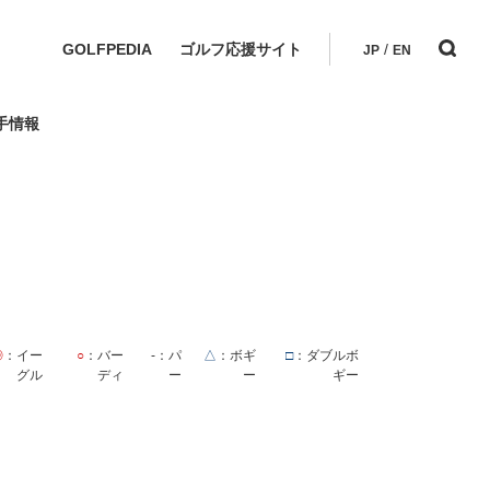
GOLFPEDIA
ゴルフ応援サイト
/
JP
EN
手情報
◎
：イー
○
：バー
-
：パ
△
：ボギ
□
：ダブルボ
グル
ディ
ー
ー
ギー