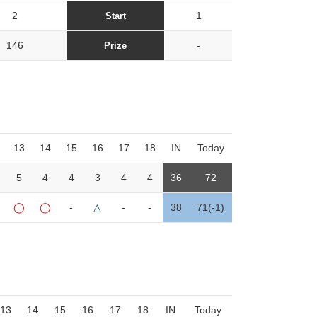
2
1
Start
146
-
Prize
13
14
15
16
17
18
IN
Today
5
4
4
3
4
4
36
72
◯
◯
-
△
-
-
38
71(-1)
13
14
15
16
17
18
IN
Today