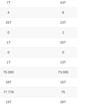
7T
43T
4
8
26T
23T
0
1
1T
26T
0
0
1T
13T
75.000
73.000
28T
16T
77.778
75
19T
28T