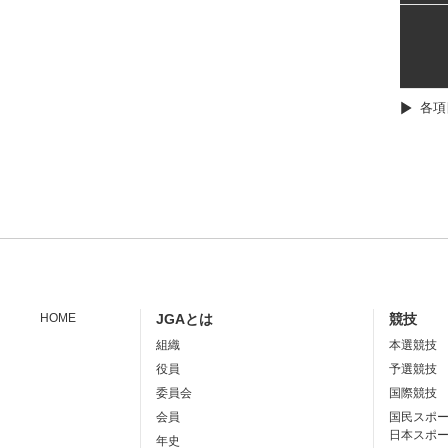
各項
HOME
JGAとは
競技
組織
本選競技
役員
予選競技
委員会
国際競技
会員
国民スポ
日本スポ
年史