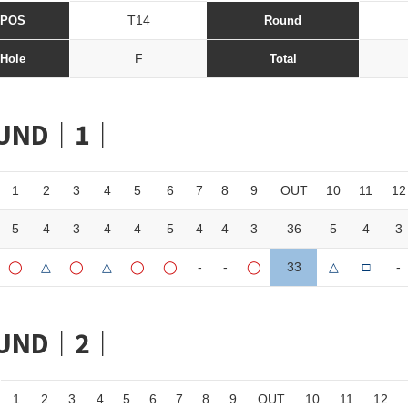
T14
POS
Round
F
Hole
Total
UND｜1｜
1
2
3
4
5
6
7
8
9
OUT
10
11
12
5
4
3
4
4
5
4
4
3
36
5
4
3
◯
△
◯
△
◯
◯
-
-
◯
33
△
□
-
UND｜2｜
1
2
3
4
5
6
7
8
9
OUT
10
11
12