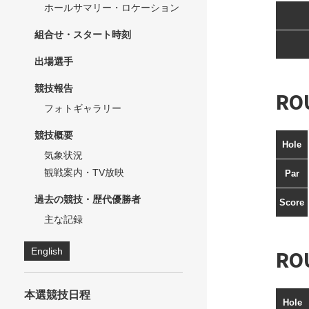
ホールサマリー・ロケーション
組合せ・スタート時刻
出場選手
競技報告
RO
フォトギャラリー
競技概要
Hole
気象状況
観戦案内・TV放映
Par
過去の競技・歴代優勝者
Score
主な記録
English
RO
本選競技日程
Hole