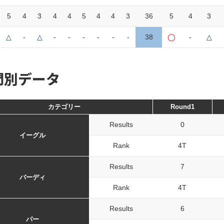
5
4
3
4
4
5
4
4
3
36
5
4
3
△
-
△
-
-
-
-
-
-
38
◯
-
△
門別データ
カテゴリー
Round1
Results
0
イーグル
Rank
4T
Results
7
バーディ
Rank
4T
Results
6
パー