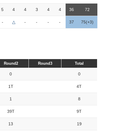
5
4
4
3
4
4
36
72
-
△
-
-
-
-
37
75(+3)
Round2
Round3
Total
0
0
1T
4T
1
8
39T
9T
13
19