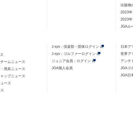
出版物
2023
2023
JGA
J-sys：
倶楽部・団体ログイン
日本ア
J-sys：ゴルファーログイン
世界ア
ース
ジュニア会員：ログイン
アンチ
ルチームニュース
JGA個人会員
JGA
則・用具ニュース
JGA日
キャップニュース
ニュース
ース