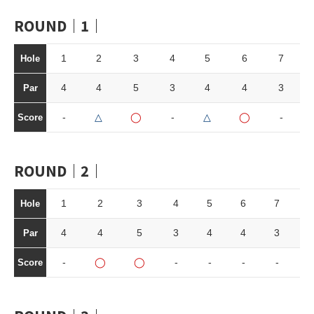
ROUND｜1｜
1
2
3
4
5
6
7
Hole
4
4
5
3
4
4
3
Par
-
△
◯
-
△
◯
-
Score
ROUND｜2｜
1
2
3
4
5
6
7
Hole
4
4
5
3
4
4
3
Par
-
◯
◯
-
-
-
-
Score