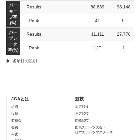
パー
Results
88.889
98.148
キー
プ率
Rank
4T
1T
(%)
パー
Results
11.111
27.778
ブレ
ーク
Rank
12T
1
率(%)
各項目の説明
JGAとは
競技
組織
本選競技
役員
予選競技
委員会
国際競技
会員
国民スポーツ大会・
日本スポーツマスターズ
年史