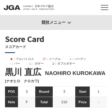
競技メニュー
Score Card
スコアカード
★
：アルバトロス
◎
：イーグル
○
：バーディ
-
：パー
△
：ボギー
□
：ダブルボギー
黒川 直広
NAOHIRO KUROKAWA
[ナオヒロ クロカワ]
3
3
1
POS
Round
Start
F
210
-
Hole
Total
Prize