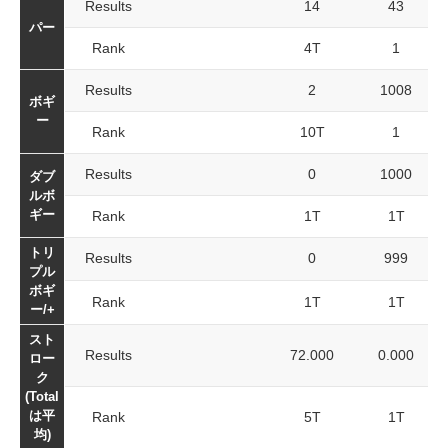
Results
14
43
パー
Rank
4T
1
Results
2
1008
ボギ
ー
Rank
10T
1
Results
0
1000
ダブ
ルボ
ギー
Rank
1T
1T
トリ
Results
0
999
プル
ボギ
Rank
1T
1T
ー/+
スト
Results
72.000
0.000
ロー
ク
(Total
は平
Rank
5T
1T
均)