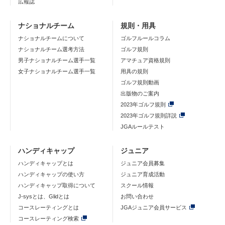
広報誌
ナショナルチーム
規則・用具
ナショナルチームについて
ゴルフルールコラム
ナショナルチーム選考方法
ゴルフ規則
男子ナショナルチーム選手一覧
アマチュア資格規則
女子ナショナルチーム選手一覧
用具の規則
ゴルフ規則動画
出版物のご案内
2023年ゴルフ規則
2023年ゴルフ規則詳説
JGAルールテスト
ハンディキャップ
ジュニア
ハンディキャップとは
ジュニア会員募集
ハンディキャップの使い方
ジュニア育成活動
ハンディキャップ取得について
スクール情報
J-sysとは、Glidとは
お問い合わせ
コースレーティングとは
JGAジュニア会員サービス
コースレーティング検索