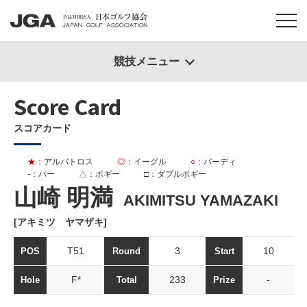
競技メニュー
Score Card
スコアカード
★
：アルバトロス
◎
：イーグル
○
：バーディ
-
：パー
△
：ボギー
□
：ダブルボギー
山崎 明満
AKIMITSU YAMAZAKI
[アキミツ ヤマザキ]
T51
3
10
POS
Round
Start
F*
233
-
Hole
Total
Prize