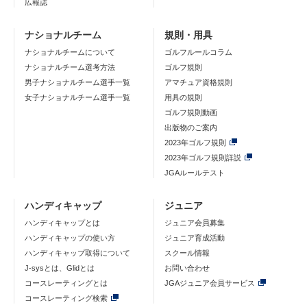
広報誌
ナショナルチーム
規則・用具
ナショナルチームについて
ゴルフルールコラム
ナショナルチーム選考方法
ゴルフ規則
男子ナショナルチーム選手一覧
アマチュア資格規則
女子ナショナルチーム選手一覧
用具の規則
ゴルフ規則動画
出版物のご案内
2023年ゴルフ規則
2023年ゴルフ規則詳説
JGAルールテスト
ハンディキャップ
ジュニア
ハンディキャップとは
ジュニア会員募集
ハンディキャップの使い方
ジュニア育成活動
ハンディキャップ取得について
スクール情報
J-sysとは、Glidとは
お問い合わせ
コースレーティングとは
JGAジュニア会員サービス
コースレーティング検索