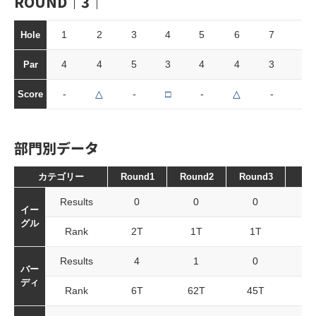
ROUND｜3｜
1
2
3
4
5
6
7
8
Hole
4
4
5
3
4
4
3
4
Par
-
△
-
□
-
△
-
-
Score
部門別データ
カテゴリー
Round1
Round2
Round3
To
Results
0
0
0
イー
グル
Rank
2T
1T
1T
2
Results
4
1
0
バー
ディ
Rank
6T
62T
45T
9