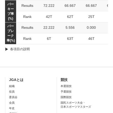
パー
Results
72.222
66.667
66.667
68.
キー
プ率
Rank
42T
62T
25T
10
(%)
パー
Results
22.222
5.556
0.000
9.
ブレ
ーク
Rank
6T
63T
46T
9
率(%)
各項目の説明
JGAとは
競技
組織
本選競技
役員
予選競技
委員会
国際競技
会員
国民スポーツ大会・
日本スポーツマスターズ
年史