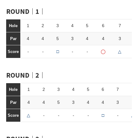
ROUND｜1｜
1
2
3
4
5
6
7
8
Hole
4
4
5
3
4
4
3
4
Par
-
-
□
-
-
◯
△
□
Score
ROUND｜2｜
1
2
3
4
5
6
7
8
Hole
4
4
5
3
4
4
3
4
Par
△
-
-
-
-
□
-
△
Score